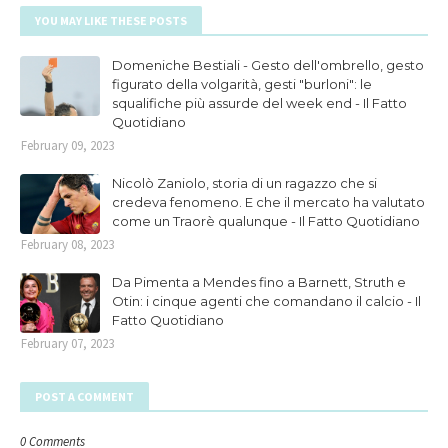
YOU MAY LIKE THESE POSTS
Domeniche Bestiali - Gesto dell'ombrello, gesto
figurato della volgarità, gesti "burloni": le
squalifiche più assurde del week end - Il Fatto
Quotidiano
February 09, 2023
Nicolò Zaniolo, storia di un ragazzo che si
credeva fenomeno. E che il mercato ha valutato
come un Traorè qualunque - Il Fatto Quotidiano
February 08, 2023
Da Pimenta a Mendes fino a Barnett, Struth e
Otin: i cinque agenti che comandano il calcio - Il
Fatto Quotidiano
February 07, 2023
POST A COMMENT
0 Comments