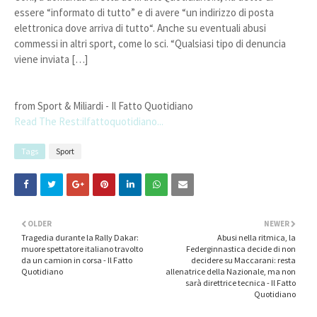
essere “informato di tutto” e di avere “un indirizzo di posta
elettronica dove arriva di tutto“. Anche su eventuali abusi
commessi in altri sport, come lo sci. “Qualsiasi tipo di denuncia
viene inviata […]
from Sport & Miliardi - Il Fatto Quotidiano
Read The Rest:ilfattoquotidiano...
Tags
Sport
OLDER
NEWER
Tragedia durante la Rally Dakar:
Abusi nella ritmica, la
muore spettatore italiano travolto
Federginnastica decide di non
da un camion in corsa - Il Fatto
decidere su Maccarani: resta
Quotidiano
allenatrice della Nazionale, ma non
sarà direttrice tecnica - Il Fatto
Quotidiano