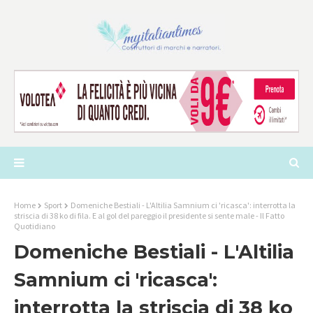
Home
Sport
Domeniche Bestiali - L'Altilia Samnium ci 'ricasca': interrotta la
striscia di 38 ko di fila. E al gol del pareggio il presidente si sente male - Il Fatto
Quotidiano
Domeniche Bestiali - L'Altilia
Samnium ci 'ricasca':
interrotta la striscia di 38 ko