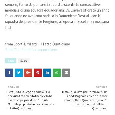
sempre, tanto da puntare il record di sconfitte consecutive
mondiale di una squadra equadoriana: 59. L’aveva sfiorato un anno
fa, quando ne avevamo parlato in Domeniche Bestiali, con la
squadra del presidente Forgione, all’epoca in Eccellenza molisana
[…]
from Sport & Miliardi - Il Fatto Quotidiano
Read The Rest:ilfattoquotidiano...
Tags
Sport
OLDER
NEWER
Perquisita la Reggina calcio: "Ha
MotoGp, la lotta per il titolo a Phillip
ricevuto finto credito fiscale e lo ha
Island: Bagnaia chiede a Stoner
usato per pagare debiti". Il club:
come battere Quartararo, ma c'è
"Attuale proprietà non è coinvolta" -
un terzo incomodo - Il Fatto
Il Fatto Quotidiano
Quotidiano