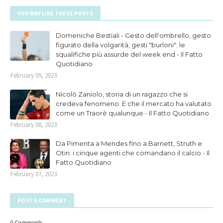
YOU MAY LIKE THESE POSTS
Domeniche Bestiali - Gesto dell'ombrello, gesto
figurato della volgarità, gesti "burloni": le
squalifiche più assurde del week end - Il Fatto
Quotidiano
February 09, 2023
Nicolò Zaniolo, storia di un ragazzo che si
credeva fenomeno. E che il mercato ha valutato
come un Traorè qualunque - Il Fatto Quotidiano
February 08, 2023
Da Pimenta a Mendes fino a Barnett, Struth e
Otin: i cinque agenti che comandano il calcio - Il
Fatto Quotidiano
February 07, 2023
POST A COMMENT
0 Comments