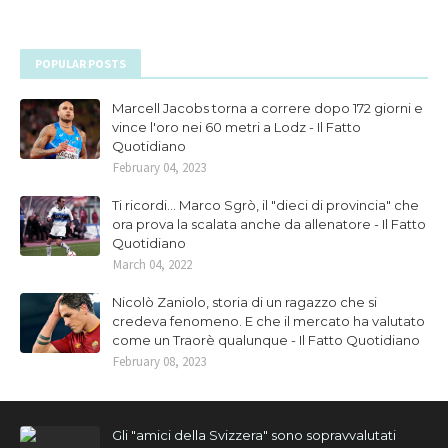
POPULAR POSTS
Marcell Jacobs torna a correre dopo 172 giorni e
vince l'oro nei 60 metri a Lodz - Il Fatto
Quotidiano
February 04, 2023
Ti ricordi... Marco Sgrò, il "dieci di provincia" che
ora prova la scalata anche da allenatore - Il Fatto
Quotidiano
March 04, 2022
Nicolò Zaniolo, storia di un ragazzo che si
credeva fenomeno. E che il mercato ha valutato
come un Traorè qualunque - Il Fatto Quotidiano
February 08, 2023
Gli "amici della Svizzera" sono sopravvalutati