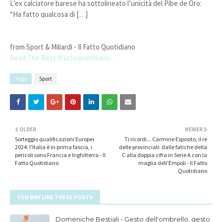
L’ex calciatore barese ha sottolineato l’unicità del Pibe de Oro:
“Ha fatto qualcosa di […]
from Sport & Miliardi - Il Fatto Quotidiano
Read The Rest:ilfattoquotidiano...
Tags
Sport
OLDER
NEWER
Sorteggio qualificazioni Europei
Ti ricordi... Carmine Esposito, il re
2024: l'Italia è in prima fascia, i
delle provinciali: dalle fatiche della
pericoli sono Francia e Inghilterra - Il
C alla doppia cifra in Serie A con la
Fatto Quotidiano
maglia dell'Empoli - Il Fatto
Quotidiano
YOU MAY LIKE THESE POSTS
Domeniche Bestiali - Gesto dell'ombrello, gesto