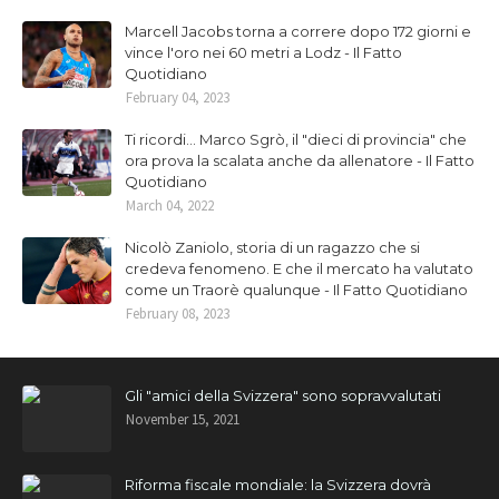
Marcell Jacobs torna a correre dopo 172 giorni e
vince l'oro nei 60 metri a Lodz - Il Fatto
Quotidiano
February 04, 2023
Ti ricordi... Marco Sgrò, il "dieci di provincia" che
ora prova la scalata anche da allenatore - Il Fatto
Quotidiano
March 04, 2022
Nicolò Zaniolo, storia di un ragazzo che si
credeva fenomeno. E che il mercato ha valutato
come un Traorè qualunque - Il Fatto Quotidiano
February 08, 2023
Gli "amici della Svizzera" sono sopravvalutati
November 15, 2021
Riforma fiscale mondiale: la Svizzera dovrà