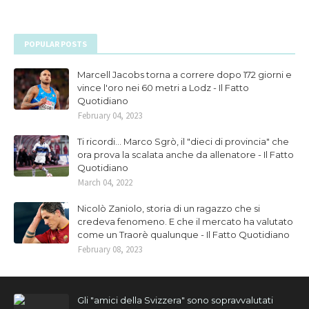
POPULAR POSTS
Marcell Jacobs torna a correre dopo 172 giorni e
vince l'oro nei 60 metri a Lodz - Il Fatto
Quotidiano
February 04, 2023
Ti ricordi... Marco Sgrò, il "dieci di provincia" che
ora prova la scalata anche da allenatore - Il Fatto
Quotidiano
March 04, 2022
Nicolò Zaniolo, storia di un ragazzo che si
credeva fenomeno. E che il mercato ha valutato
come un Traorè qualunque - Il Fatto Quotidiano
February 08, 2023
Gli "amici della Svizzera" sono sopravvalutati