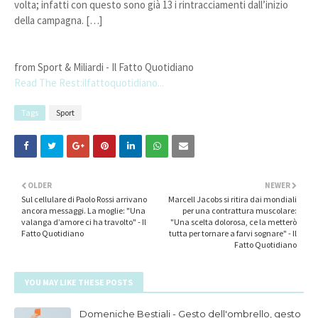
volta; infatti con questo sono già 13 i rintracciamenti dall’inizio
della campagna. […]
from Sport & Miliardi - Il Fatto Quotidiano
Read The Rest:ilfattoquotidiano...
Tags
Sport
OLDER
NEWER
Sul cellulare di Paolo Rossi arrivano
Marcell Jacobs si ritira dai mondiali
ancora messaggi. La moglie: "Una
per una contrattura muscolare:
valanga d’amore ci ha travolto" - Il
"Una scelta dolorosa, ce la metterò
Fatto Quotidiano
tutta per tornare a farvi sognare" - Il
Fatto Quotidiano
YOU MAY LIKE THESE POSTS
Domeniche Bestiali - Gesto dell'ombrello, gesto