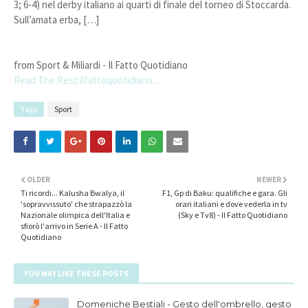
3; 6-4) nel derby italiano ai quarti di finale del torneo di Stoccarda.
Sull’amata erba, […]
from Sport & Miliardi - Il Fatto Quotidiano
Read The Rest:ilfattoquotidiano...
Tags
Sport
OLDER
NEWER
Ti ricordi... Kalusha Bwalya, il
F1, Gp di Baku: qualifiche e gara. Gli
'sopravvissuto' che strapazzò la
orari italiani e dove vederla in tv
Nazionale olimpica dell'Italia e
(Sky e Tv8) - Il Fatto Quotidiano
sfiorò l'arrivo in Serie A - Il Fatto
Quotidiano
YOU MAY LIKE THESE POSTS
Domeniche Bestiali - Gesto dell'ombrello, gesto