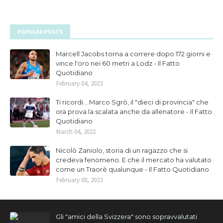
POPULAR POSTS
Marcell Jacobs torna a correre dopo 172 giorni e
vince l'oro nei 60 metri a Lodz - Il Fatto
Quotidiano
February 04, 2023
Ti ricordi... Marco Sgrò, il "dieci di provincia" che
ora prova la scalata anche da allenatore - Il Fatto
Quotidiano
March 04, 2022
Nicolò Zaniolo, storia di un ragazzo che si
credeva fenomeno. E che il mercato ha valutato
come un Traorè qualunque - Il Fatto Quotidiano
February 08, 2023
Gli "amici della Svizzera" sono sopravvalutati