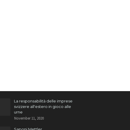
La responsabilità delle imprese
svizzere all'estero in gioco alle
urne
November 11, 2020
Saponi Mettler