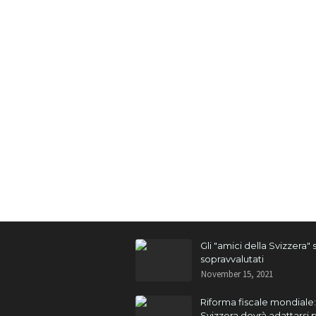
Gli "amici della Svizzera"
sopravvalutati
November 15, 2021
Riforma fiscale mondiale:
Svizzera dovrà adattarsi 