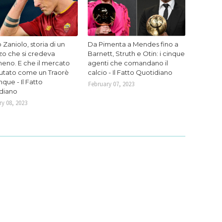
 Zaniolo, storia di un
Da Pimenta a Mendes fino a
zo che si credeva
Barnett, Struth e Otin: i cinque
eno. E che il mercato
agenti che comandano il
lutato come un Traorè
calcio - Il Fatto Quotidiano
que - Il Fatto
February 07, 2023
diano
y 08, 2023