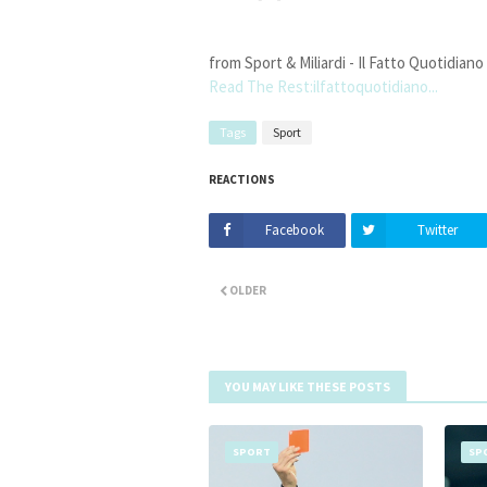
from Sport & Miliardi - Il Fatto Quotidiano
Read The Rest:ilfattoquotidiano...
Tags
Sport
REACTIONS
Facebook
Twitter
OLDER
YOU MAY LIKE THESE POSTS
SPORT
SP