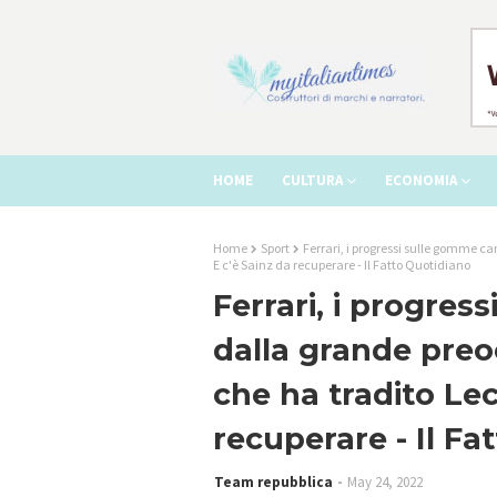
HOME
CULTURA
ECONOMIA
Home
Sport
Ferrari, i progressi sulle gomme ca
E c'è Sainz da recuperare - Il Fatto Quotidiano
Ferrari, i progres
dalla grande preo
che ha tradito Lec
recuperare - Il Fa
Team repubblica
May 24, 2022