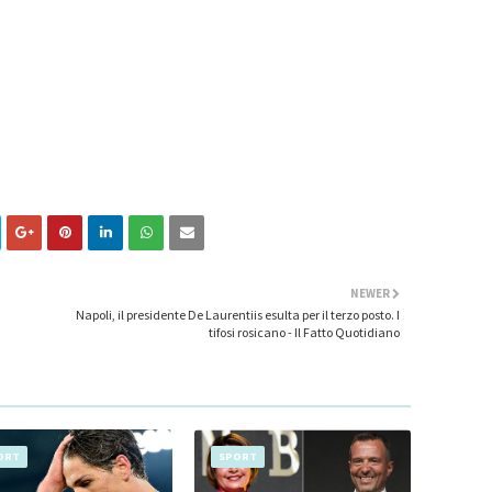
NEWER
Napoli, il presidente De Laurentiis esulta per il terzo posto. I
tifosi rosicano - Il Fatto Quotidiano
ORT
SPORT