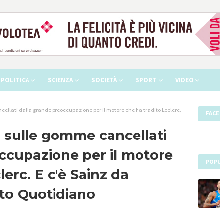
POLITICA
SCIENZA
SOCIETÀ
SPORT
VIDEO
ncellati dalla grande preoccupazione per il motore che ha tradito Leclerc.
FAC
si sulle gomme cancellati
ccupazione per il motore
POPU
lerc. E c'è Sainz da
tto Quotidiano