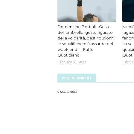
Domeniche Bestiali - Gesto
Nicolò
dell'ombrello, gesto figurato
ragaz
della volgarità, gesti "burloni":
fenom
le squalifiche più assurde del
ha va
week end - Il Fatto
qualun
Quotidiano
Quoti
February 09, 2023
Februar
POST A COMMENT
0 Comments