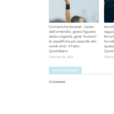
Domeniche Bestiali - Gesto
Nicolò
dell'ombrello, gesto figurato
ragaz
della volgarità, gesti "burloni":
fenom
le squalifiche più assurde del
ha va
week end - Il Fatto
qualun
Quotidiano
Quoti
February 09, 2023
Februar
POST A COMMENT
0 Comments