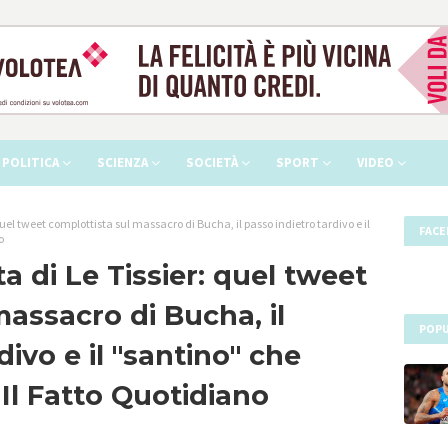
POLITICA
SCIENZA
SOCIETÀ
SPORT
VIDEO
quel tweet complottista sul massacro di Bucha, il passo indietro tardivo e il
FAC
o
a di Le Tissier: quel tweet
massacro di Bucha, il
POPU
divo e il "santino" che
Il Fatto Quotidiano