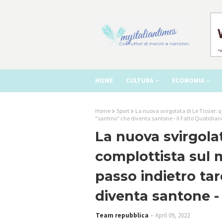
HOME
CULTURA
ECONOMIA
Home
Sport
La nuova svirgolata di Le Tissier: 
"santino" che diventa santone - Il Fatto Quotidian
La nuova svirgolat
complottista sul 
passo indietro tar
diventa santone - 
Team repubblica
April 09, 2022