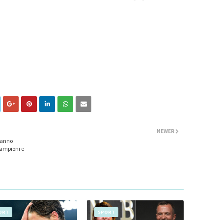
NEWER
tranno
campioni e
ORT
SPORT