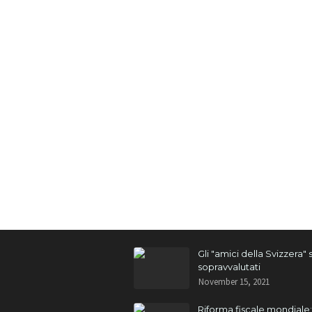
Gli "amici della Svizzera"
sopravvalutati
November 15, 2021
Riforma fiscale mondiale: