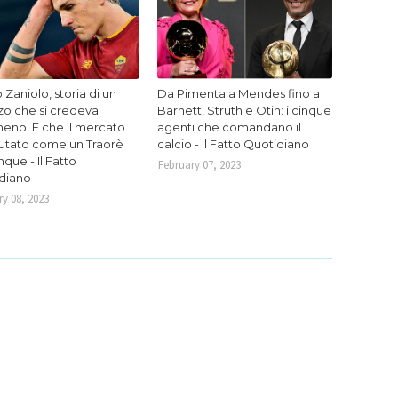
 Zaniolo, storia di un
Da Pimenta a Mendes fino a
zo che si credeva
Barnett, Struth e Otin: i cinque
eno. E che il mercato
agenti che comandano il
lutato come un Traorè
calcio - Il Fatto Quotidiano
que - Il Fatto
February 07, 2023
diano
y 08, 2023