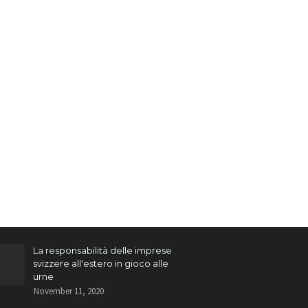
La responsabilità delle imprese
svizzere all'estero in gioco alle
urne
November 11, 2020