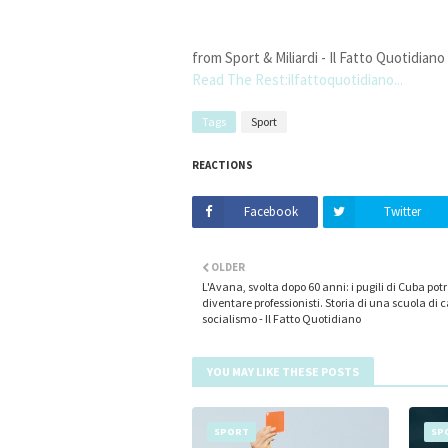
from Sport & Miliardi - Il Fatto Quotidiano
Read The Rest:ilfattoquotidiano...
Tags
Sport
REACTIONS
Facebook
Twitter
OLDER
L'Avana, svolta dopo 60 anni: i pugili di Cuba po
diventare professionisti. Storia di una scuola di 
socialismo - Il Fatto Quotidiano
YOU MAY LIKE THESE POSTS
SPORT
SP