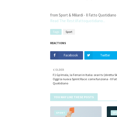
from Sport & Miliardi - Il Fatto Quotidiano
Read The Rest:ilfattoquotidiano...
Tags
Sport
REACTIONS
Facebook
Twitter
OLDER
F1 Gp Imola, la Ferrari in Italia: orari tv (diretta S
Oggi la nuova Sprint Race: come funziona - Il Fat
Quotidiano
YOU MAY LIKE THESE POSTS
SPORT
SP