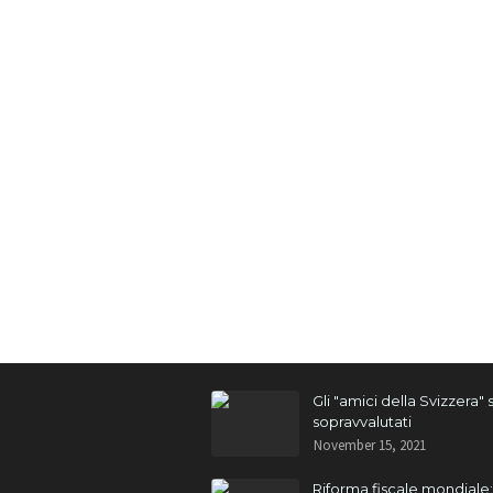
Gli "amici della Svizzera"
sopravvalutati
November 15, 2021
Riforma fiscale mondiale: