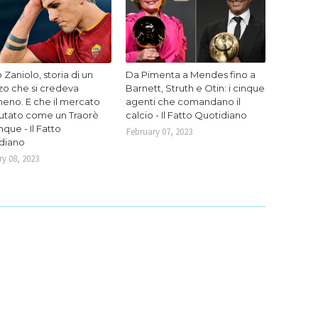
 Zaniolo, storia di un
Da Pimenta a Mendes fino a
zo che si credeva
Barnett, Struth e Otin: i cinque
eno. E che il mercato
agenti che comandano il
lutato come un Traorè
calcio - Il Fatto Quotidiano
que - Il Fatto
February 07, 2023
diano
y 08, 2023