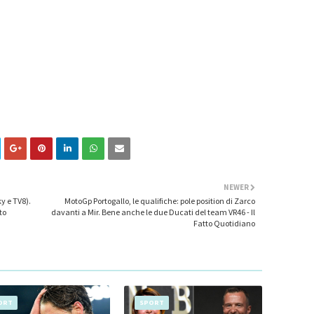
NEWER
ky e TV8).
MotoGp Portogallo, le qualifiche: pole position di Zarco
to
davanti a Mir. Bene anche le due Ducati del team VR46 - Il
Fatto Quotidiano
ORT
SPORT