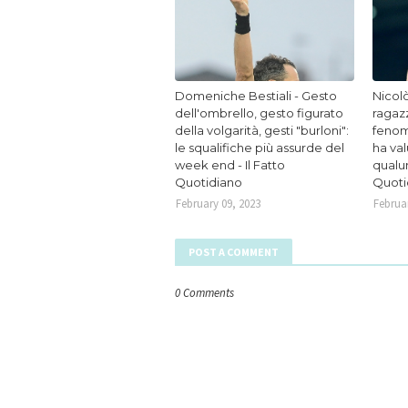
Domeniche Bestiali - Gesto
Nicolò
dell'ombrello, gesto figurato
ragaz
della volgarità, gesti "burloni":
fenom
le squalifiche più assurde del
ha va
week end - Il Fatto
qualun
Quotidiano
Quoti
February 09, 2023
Februar
POST A COMMENT
0 Comments