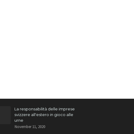
La responsabilità delle imprese
svizzere all'estero in gioco alle
urne
November 11, 2020