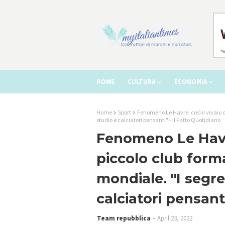
HOME
CULTURA
ECONOMIA
Home
Sport
Fenomeno Le Havre: così il vivaio d
studio e calciatori pensanti" - Il Fatto Quotidiano
Fenomeno Le Havre:
piccolo club forma
mondiale. "I segre
calciatori pensant
Team repubblica
April 23, 2022