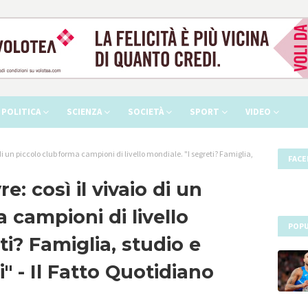
POLITICA
SCIENZA
SOCIETÀ
SPORT
VIDEO
i un piccolo club forma campioni di livello mondiale. "I segreti? Famiglia,
FAC
 così il vivaio di un
 campioni di livello
POPU
ti? Famiglia, studio e
i" - Il Fatto Quotidiano