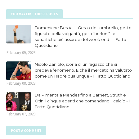
YOU MAY LIKE THESE POSTS
Domeniche Bestiali - Gesto dell'ombrello, gesto
figurato della volgarità, gesti "burloni": le
squalifiche più assurde del week end - Il Fatto
Quotidiano
February 09, 2023
Nicolò Zaniolo, storia di un ragazzo che si
credeva fenomeno. E che il mercato ha valutato
come un Traorè qualunque - Il Fatto Quotidiano
February 08, 2023
Da Pimenta a Mendes fino a Barnett, Struth e
Otin: i cinque agenti che comandano il calcio - Il
Fatto Quotidiano
February 07, 2023
POST A COMMENT