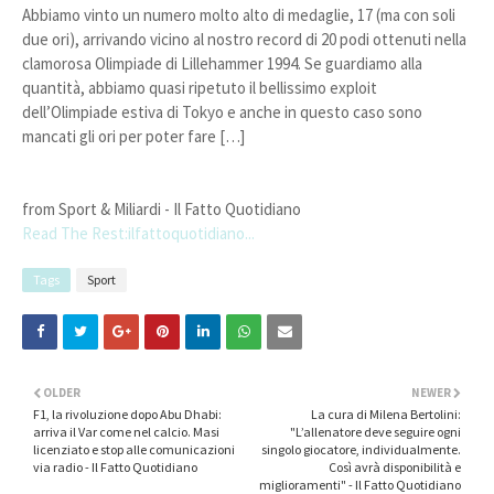
Abbiamo vinto un numero molto alto di medaglie, 17 (ma con soli
due ori), arrivando vicino al nostro record di 20 podi ottenuti nella
clamorosa Olimpiade di Lillehammer 1994. Se guardiamo alla
quantità, abbiamo quasi ripetuto il bellissimo exploit
dell’Olimpiade estiva di Tokyo e anche in questo caso sono
mancati gli ori per poter fare […]
from Sport & Miliardi - Il Fatto Quotidiano
Read The Rest:ilfattoquotidiano...
Tags
Sport
OLDER
NEWER
F1, la rivoluzione dopo Abu Dhabi:
La cura di Milena Bertolini:
arriva il Var come nel calcio. Masi
"L’allenatore deve seguire ogni
licenziato e stop alle comunicazioni
singolo giocatore, individualmente.
via radio - Il Fatto Quotidiano
Così avrà disponibilità e
miglioramenti" - Il Fatto Quotidiano