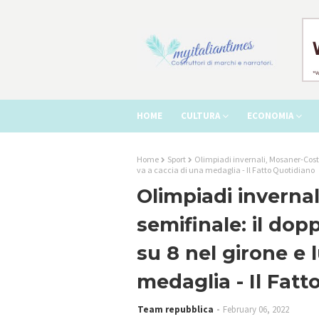
HOME
CULTURA
ECONOMIA
Home
Sport
Olimpiadi invernali, Mosaner-Costan
va a caccia di una medaglia - Il Fatto Quotidiano
Olimpiadi invernal
semifinale: il dop
su 8 nel girone e 
medaglia - Il Fatt
Team repubblica
February 06, 2022