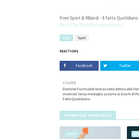
from Sport & Miliardi - Il Fatto Quotidiano
Read The Rest:ilfattoquotidiano...
Tags
Sport
REACTIONS
Facebook
Twitter
OLDER
Dominik Fischnaller bronzo nello slittino alle Ol
invernali: terza medaglia azzurra ai Giochi di Pec
Fatto Quotidiano
YOU MAY LIKE THESE POSTS
SPORT
SP