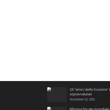
Gli "amici della Svizzera"
sopravvalutati
November 15, 2021
Riforma fiscale mondiale: