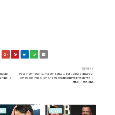
NEWER
impiadi
Poco ingombrante, ma con contatti politici per puntare ai
hino - Il
ristori: i patron di Serie A cercano un nuovo presidente - Il
Fatto Quotidiano
ORT
SPORT