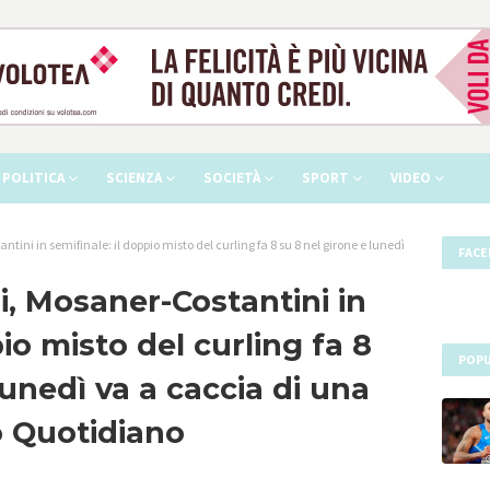
POLITICA
SCIENZA
SOCIETÀ
SPORT
VIDEO
tini in semifinale: il doppio misto del curling fa 8 su 8 nel girone e lunedì
FAC
i, Mosaner-Costantini in
pio misto del curling fa 8
POPU
lunedì va a caccia di una
o Quotidiano