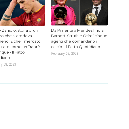
 Zaniolo, storia di un
Da Pimenta a Mendes fino a
zo che si credeva
Barnett, Struth e Otin: i cinque
eno. E che il mercato
agenti che comandano il
lutato come un Traorè
calcio - Il Fatto Quotidiano
que - Il Fatto
February 07, 2023
diano
y 08, 2023