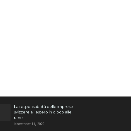
La responsabilità delle imprese
svizzere all'estero in gioco alle
urne
November 11, 2020