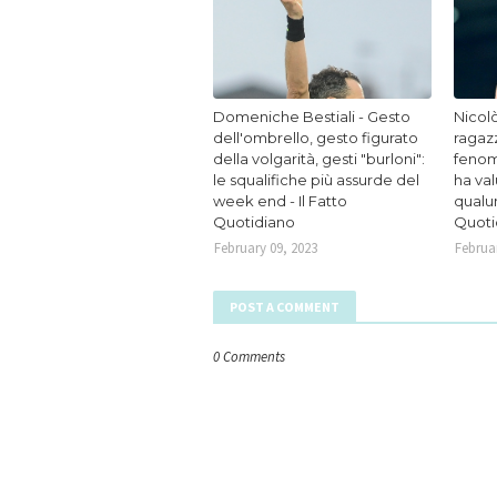
Domeniche Bestiali - Gesto
Nicolò
dell'ombrello, gesto figurato
ragaz
della volgarità, gesti "burloni":
fenom
le squalifiche più assurde del
ha va
week end - Il Fatto
qualun
Quotidiano
Quoti
February 09, 2023
Februar
POST A COMMENT
0 Comments