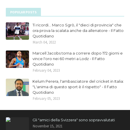
POPULAR POSTS
Ti ricordi... Marco Sgrò, il "dieci di provincia" che
ora prova la scalata anche da allenatore - Il Fatto
Quotidiano
March 04, 2022
Marcell Jacobs torna a correre dopo 172 giorni e
vince l'oro nei 60 metri a Lodz - Il Fatto
Quotidiano
February 04, 2023
Kelum Perera, l'ambasciatore del cricket in Italia:
"L'anima di questo sport è il rispetto" - Il Fatto
Quotidiano
February 05, 2023
Gli "amici della Svizzera" sono sopravvalutati
November 15, 2021