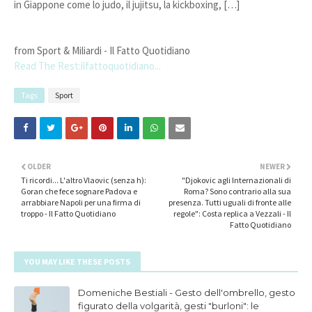
in Giappone come lo judo, il jujitsu, la kickboxing, […]
from Sport & Miliardi - Il Fatto Quotidiano
Read The Rest:ilfattoquotidiano...
Tags
Sport
OLDER
NEWER
Ti ricordi... L'altro Vlaovic (senza h):
"Djokovic agli Internazionali di
Goran che fece sognare Padova e
Roma? Sono contrario alla sua
arrabbiare Napoli per una firma di
presenza. Tutti uguali di fronte alle
troppo - Il Fatto Quotidiano
regole": Costa replica a Vezzali - Il
Fatto Quotidiano
YOU MAY LIKE THESE POSTS
Domeniche Bestiali - Gesto dell'ombrello, gesto
figurato della volgarità, gesti "burloni": le