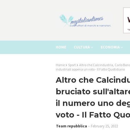
HOME
CULTURA
ECONOMIA
Home
Sport
Altro che Calcindustria, Carlo Bono
industriali appena un voto - Il Fatto Quotidiano
Altro che Calcind
bruciato sull'altar
il numero uno deg
voto - Il Fatto Qu
Team repubblica
February 15, 2022