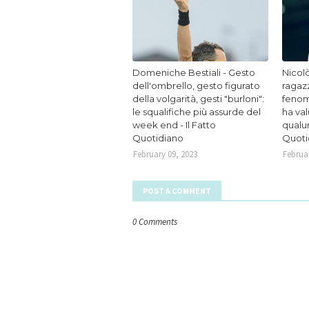
Domeniche Bestiali - Gesto
Nicolò
dell'ombrello, gesto figurato
ragaz
della volgarità, gesti "burloni":
fenom
le squalifiche più assurde del
ha va
week end - Il Fatto
qualun
Quotidiano
Quoti
February 09, 2023
Februar
POST A COMMENT
0 Comments