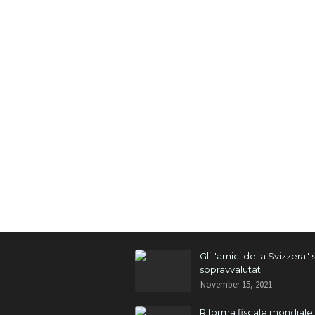
Gli "amici della Svizzera"
sopravvalutati
November 15, 2021
Riforma fiscale mondiale: