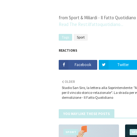
from Sport & Miliardi - Il Fatto Quotidiano
Read The Rest:ilfattoquotidiano...
Tags
Sport
REACTIONS
Facebook
Twitter
OLDER
Stadio San Siro, la lettera alla Soprintendente: "Av
per il vincolo storico-relazionale". La strada per e
demolizione - Il Fatto Quotidiano
YOU MAY LIKE THESE POSTS
SPORT
SP