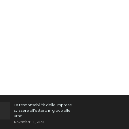
La responsabilità delle imprese
svizzere all'estero in gioco alle
urne
November 11, 2020