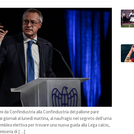
mi da Confindustria alla Confindustria del pallone pare
ai giornali al lunedì mattina, al naufragio nel segreto dell’urna
mblea elettiva per trovare una nuova guida alla Lega calcio,
 miseria di […]