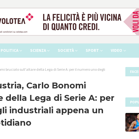
POLITICA
SCIENZA
SOCIETÀ
SPORT
VIDEO
mi bruciato sull'altare della Lega di Serie A: per il numero uno degli
FAC
ustria, Carlo Bonomi
e della Lega di Serie A: per
POPU
li industriali appena un
otidiano