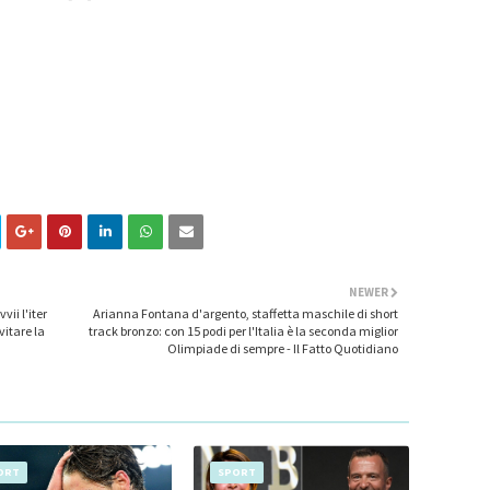
NEWER
vii l'iter
Arianna Fontana d'argento, staffetta maschile di short
vitare la
track bronzo: con 15 podi per l'Italia è la seconda miglior
Olimpiade di sempre - Il Fatto Quotidiano
ORT
SPORT