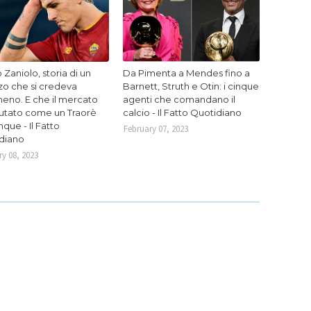
 Zaniolo, storia di un
Da Pimenta a Mendes fino a
zo che si credeva
Barnett, Struth e Otin: i cinque
eno. E che il mercato
agenti che comandano il
lutato come un Traorè
calcio - Il Fatto Quotidiano
que - Il Fatto
February 07, 2023
diano
y 08, 2023