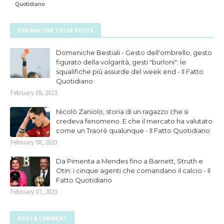
Quotidiano
YOU MAY LIKE THESE POSTS
Domeniche Bestiali - Gesto dell'ombrello, gesto
figurato della volgarità, gesti "burloni": le
squalifiche più assurde del week end - Il Fatto
Quotidiano
February 09, 2023
Nicolò Zaniolo, storia di un ragazzo che si
credeva fenomeno. E che il mercato ha valutato
come un Traorè qualunque - Il Fatto Quotidiano
February 08, 2023
Da Pimenta a Mendes fino a Barnett, Struth e
Otin: i cinque agenti che comandano il calcio - Il
Fatto Quotidiano
February 07, 2023
POST A COMMENT