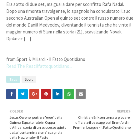
Era sotto di due set, ma guai a dare per sconfitto Rafa Nadal.
Dopo una rimonta travolgente, lo spagnolo ha conquistato il suo
secondo Australian Open al quinto set contro il russo numero due
del mondo Daniil Medvedev, diventando il tennista che ha vinto il
maggior numero di Slam nella storia (21), scavalcando Novak
Djokovic […]
from Sport & Miliardi - Il Fatto Quotidiano
Read The Rest:ilfattoquotidiano...
Tags
Sport
OLDER
NEWER
Jesus Owono, portiere 'eroe' della
Christian Eriksen torna a giocare:
Guinea Equatoriale in Coppa
ufficiale il passaggio al Brentford in
d'Africa: storia di un successo spinto
Premier League - Il Fatto Quotidiano
dalla 'contaminazione' spagnola
della Nazionale - Il Fatto