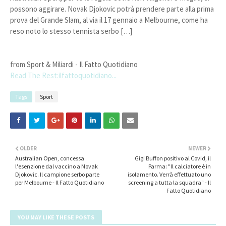
possono aggirare. Novak Djokovic potrà prendere parte alla prima
prova del Grande Slam, al via il 17 gennaio a Melbourne, come ha
reso noto lo stesso tennista serbo […]
from Sport & Miliardi - Il Fatto Quotidiano
Read The Rest:ilfattoquotidiano...
Tags
Sport
OLDER
NEWER
Australian Open, concessa
Gigi Buffon positivo al Covid, il
l'esenzione dal vaccino a Novak
Parma: "Il calciatore è in
Djokovic. Il campione serbo parte
isolamento. Verrà effettuato uno
per Melbourne - Il Fatto Quotidiano
screening a tutta la squadra" - Il
Fatto Quotidiano
YOU MAY LIKE THESE POSTS