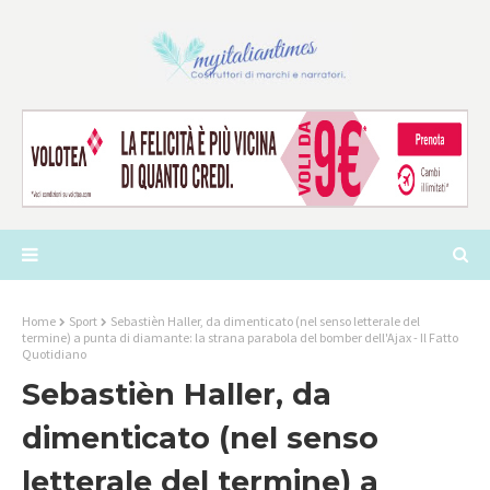
Home
Sport
Sebastièn Haller, da dimenticato (nel senso letterale del
termine) a punta di diamante: la strana parabola del bomber dell'Ajax - Il Fatto
Quotidiano
Sebastièn Haller, da
dimenticato (nel senso
letterale del termine) a