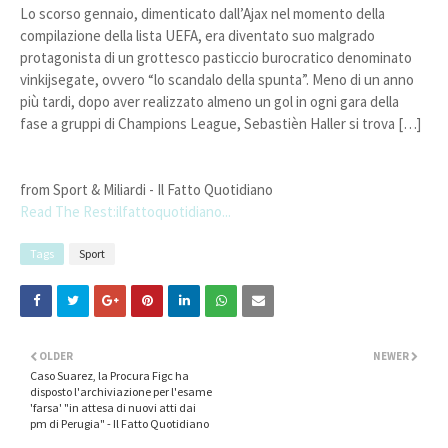
Lo scorso gennaio, dimenticato dall’Ajax nel momento della
compilazione della lista UEFA, era diventato suo malgrado
protagonista di un grottesco pasticcio burocratico denominato
vinkijsegate, ovvero “lo scandalo della spunta”. Meno di un anno
più tardi, dopo aver realizzato almeno un gol in ogni gara della
fase a gruppi di Champions League, Sebastièn Haller si trova […]
from Sport & Miliardi - Il Fatto Quotidiano
Read The Rest:ilfattoquotidiano...
Tags
Sport
OLDER
NEWER
Caso Suarez, la Procura Figc ha
disposto l'archiviazione per l'esame
'farsa' "in attesa di nuovi atti dai
pm di Perugia" - Il Fatto Quotidiano