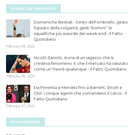
YOU MAY LIKE THESE POSTS
Domeniche Bestiali - Gesto dell'ombrello, gesto
figurato della volgarità, gesti "burloni": le
squalifiche più assurde del week end - Il Fatto
Quotidiano
February 09, 2023
Nicolò Zaniolo, storia di un ragazzo che si
credeva fenomeno. E che il mercato ha valutato
come un Traorè qualunque - Il Fatto Quotidiano
February 08, 2023
Da Pimenta a Mendes fino a Barnett, Struth e
Otin: i cinque agenti che comandano il calcio - Il
Fatto Quotidiano
February 07, 2023
POST A COMMENT