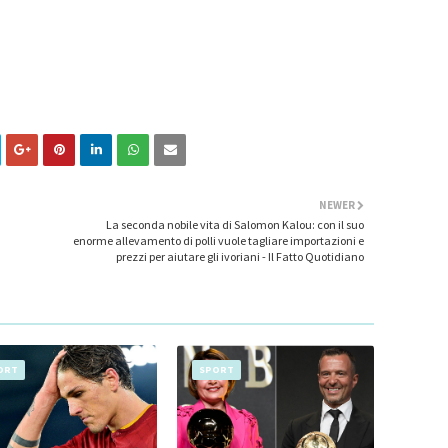
NEWER
La seconda nobile vita di Salomon Kalou: con il suo
enorme allevamento di polli vuole tagliare importazioni e
prezzi per aiutare gli ivoriani - Il Fatto Quotidiano
ORT
SPORT