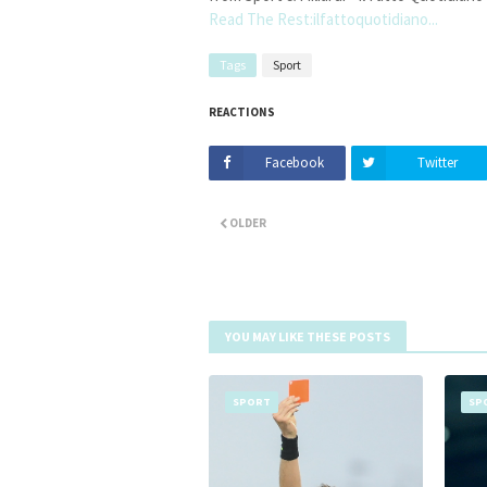
Read The Rest:ilfattoquotidiano...
Tags
Sport
REACTIONS
Facebook
Twitter
OLDER
YOU MAY LIKE THESE POSTS
SPORT
SP