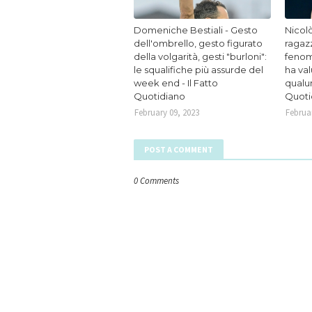
Domeniche Bestiali - Gesto
Nicolò
dell'ombrello, gesto figurato
ragaz
della volgarità, gesti "burloni":
fenom
le squalifiche più assurde del
ha va
week end - Il Fatto
qualun
Quotidiano
Quoti
February 09, 2023
Februar
POST A COMMENT
0 Comments