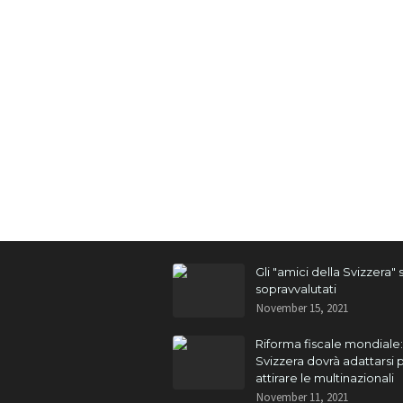
Gli "amici della Svizzera"
sopravvalutati
November 15, 2021
Riforma fiscale mondiale:
Svizzera dovrà adattarsi 
attirare le multinazionali
November 11, 2021