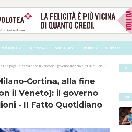
POLITICA
SCIENZA
SOCIETÀ
SPORT
VIDEO
 fine paga lo Stato (e non il Veneto): il governo stanzia altri 20 milioni - Il
FAC
ilano-Cortina, alla fine
on il Veneto): il governo
POPU
lioni - Il Fatto Quotidiano