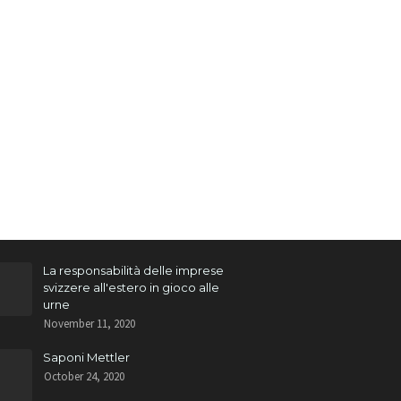
La responsabilità delle imprese
svizzere all'estero in gioco alle
urne
November 11, 2020
Saponi Mettler
October 24, 2020