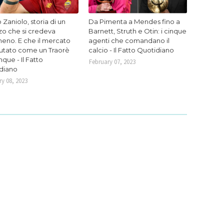
 Zaniolo, storia di un
Da Pimenta a Mendes fino a
zo che si credeva
Barnett, Struth e Otin: i cinque
eno. E che il mercato
agenti che comandano il
lutato come un Traorè
calcio - Il Fatto Quotidiano
que - Il Fatto
February 07, 2023
diano
y 08, 2023