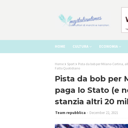
HOME
CULTURA
ECONOMIA
Home
Sport
Pista da bob per Milano-Cortina, alla
Fatto Quotidiano
Pista da bob per M
paga lo Stato (e n
stanzia altri 20 mi
Team repubblica
December 22, 2021