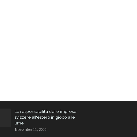
La responsabilità delle imprese
svizzere all'estero in gioco alle
urne
November 11, 2020