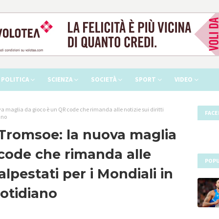
POLITICA
SCIENZA
SOCIETÀ
SPORT
VIDEO
a maglia da gioco è un QR code che rimanda alle notizie sui diritti
FAC
ano
l Tromsoe: la nuova maglia
code che rimanda alle
POPU
calpestati per i Mondiali in
uotidiano