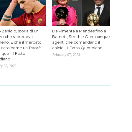
 Zaniolo, storia di un
Da Pimenta a Mendes fino a
zo che si credeva
Barnett, Struth e Otin: i cinque
eno. E che il mercato
agenti che comandano il
lutato come un Traorè
calcio - Il Fatto Quotidiano
que - Il Fatto
February 07, 2023
diano
y 08, 2023