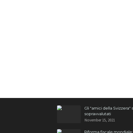
Gli "amici della Svizzera"
sopravvalutati
November 15, 2021
Riforma fiscale mondiale: