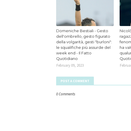
Domeniche Bestiali - Gesto
Nicolò
dell'ombrello, gesto figurato
ragaz
della volgarità, gesti "burloni":
fenom
le squalifiche più assurde del
ha va
week end - Il Fatto
qualun
Quotidiano
Quoti
February 09, 2023
Februar
POST A COMMENT
0 Comments