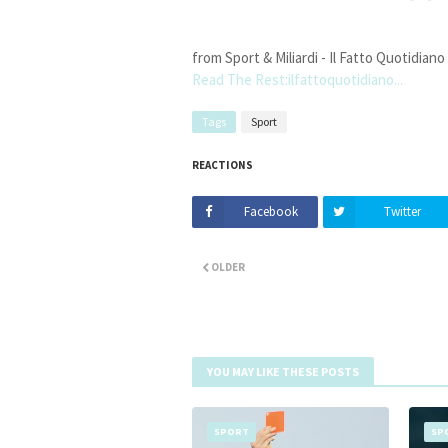
from Sport & Miliardi - Il Fatto Quotidiano
Read The Rest:ilfattoquotidiano...
Tags
Sport
REACTIONS
Facebook
Twitter
OLDER
YOU MAY LIKE THESE POSTS
SPORT
SP