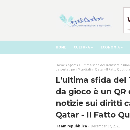
HOME
CULTURA
ECONOMIA
Home
Sport
L'ultima sfida del Tromsoe: la nuov
calpestati per i Mondiali in Qatar - Il Fatto Quotidi
L'ultima sfida de
da gioco è un QR 
notizie sui diritti 
Qatar - Il Fatto Q
Team repubblica
December 07, 2021