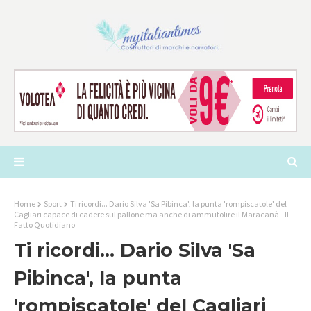
Home
Sport
Ti ricordi... Dario Silva 'Sa Pibinca', la punta 'rompiscatole' del
Cagliari capace di cadere sul pallone ma anche di ammutolire il Maracanà - Il
Fatto Quotidiano
Ti ricordi... Dario Silva 'Sa
Pibinca', la punta
'rompiscatole' del Cagliari