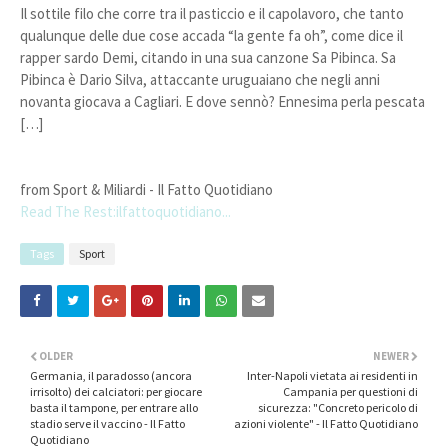
Il sottile filo che corre tra il pasticcio e il capolavoro, che tanto
qualunque delle due cose accada “la gente fa oh”, come dice il
rapper sardo Demi, citando in una sua canzone Sa Pibinca. Sa
Pibinca è Dario Silva, attaccante uruguaiano che negli anni
novanta giocava a Cagliari. E dove sennò? Ennesima perla pescata
[…]
from Sport & Miliardi - Il Fatto Quotidiano
Read The Rest:ilfattoquotidiano...
Tags
Sport
OLDER
NEWER
Germania, il paradosso (ancora
Inter-Napoli vietata ai residenti in
irrisolto) dei calciatori: per giocare
Campania per questioni di
basta il tampone, per entrare allo
sicurezza: "Concreto pericolo di
stadio serve il vaccino - Il Fatto
azioni violente" - Il Fatto Quotidiano
Quotidiano