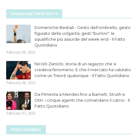
YOU MAY LIKE THESE POSTS
Domeniche Bestiali - Gesto dell'ombrello, gesto
figurato della volgarità, gesti "burloni": le
squalifiche più assurde del week end - Il Fatto
Quotidiano
February 09, 2023
Nicolò Zaniolo, storia di un ragazzo che si
credeva fenomeno. E che il mercato ha valutato
come un Traorè qualunque - Il Fatto Quotidiano
February 08, 2023
Da Pimenta a Mendes fino a Barnett, Struth e
Otin: i cinque agenti che comandano il calcio - Il
Fatto Quotidiano
February 07, 2023
POST A COMMENT