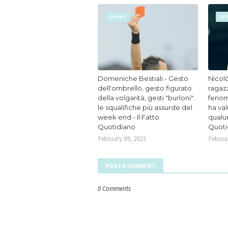
SPORT
SP
Domeniche Bestiali - Gesto
Nicolò
dell'ombrello, gesto figurato
ragaz
della volgarità, gesti "burloni":
fenom
le squalifiche più assurde del
ha va
week end - Il Fatto
qualun
Quotidiano
Quoti
February 09, 2023
Februar
POST A COMMENT
0 Comments