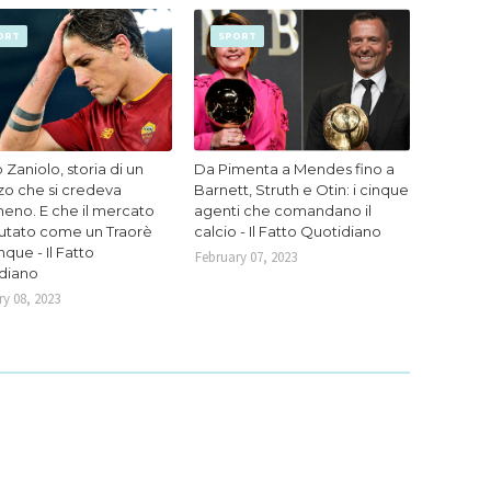
ORT
SPORT
 Zaniolo, storia di un
Da Pimenta a Mendes fino a
zo che si credeva
Barnett, Struth e Otin: i cinque
eno. E che il mercato
agenti che comandano il
lutato come un Traorè
calcio - Il Fatto Quotidiano
que - Il Fatto
February 07, 2023
diano
y 08, 2023