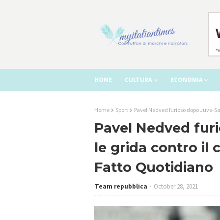
HOME
CULTURA
ECONOMIA
Home
Sport
Pavel Nedved furioso dopo Juve-Sas
Pavel Nedved fur
le grida contro il
Fatto Quotidiano
Team repubblica
October 28, 2021