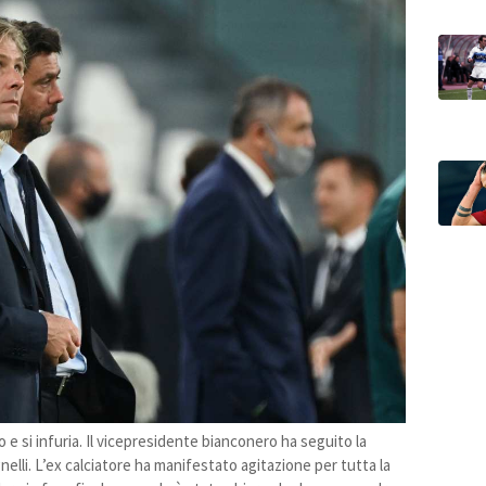
 si infuria. Il vicepresidente bianconero ha seguito la
gnelli. L’ex calciatore ha manifestato agitazione per tutta la