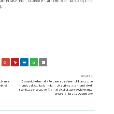
are in fase finale, quando è stato chiaro che la sua squadra
 […]
NEWER
diverse.
Domeniche bestiali - Perdere, e perderemo! Il fantastico
e (cioè
mondo dell'Altilia Samnium, vice primatista mondiale di
sconfitte consecutive. Tra ritiri alcolici, zero debiti e tanta
goliardia - Il Fatto Quotidiano