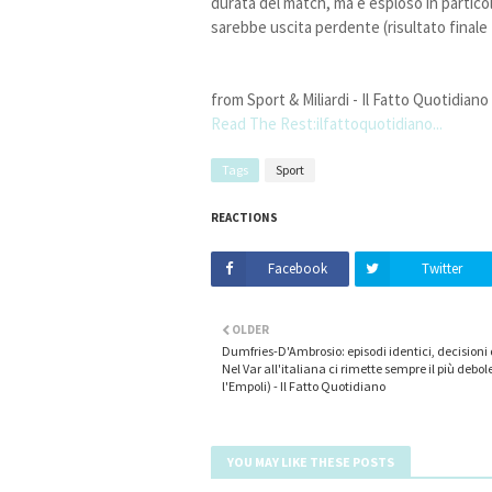
durata del match, ma è esploso in particol
sarebbe uscita perdente (risultato finale
from Sport & Miliardi - Il Fatto Quotidiano
Read The Rest:ilfattoquotidiano...
Tags
Sport
REACTIONS
Facebook
Twitter
OLDER
Dumfries-D'Ambrosio: episodi identici, decisioni 
Nel Var all'italiana ci rimette sempre il più debol
l'Empoli) - Il Fatto Quotidiano
YOU MAY LIKE THESE POSTS