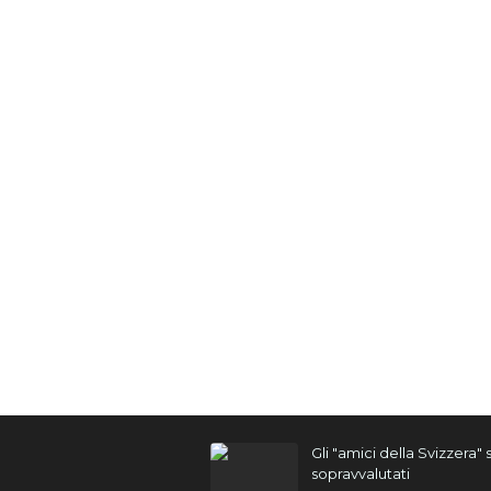
Gli "amici della Svizzera"
sopravvalutati