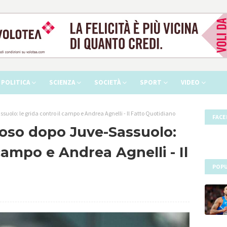
POLITICA
SCIENZA
SOCIETÀ
SPORT
VIDEO
suolo: le grida contro il campo e Andrea Agnelli - Il Fatto Quotidiano
FAC
ioso dopo Juve-Sassuolo:
 campo e Andrea Agnelli - Il
POPU