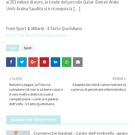
ai 353 milioni di euro, la triade del petrolio Qatar-Emirati Arabi
Uniti-Arabia Saudita si è ricomposta […]
from Sport & Miliardi - Il Fatto Quotidiano
Read The Rest:ilfattoquotidiano...
Tags
Sport
OLDER
NEWER
Nations League, la Francia
Il popolo deciderà come risolvere la
campione (di non si sa bene cosa) e
carenza di personale infermieristico
il vero motivo dietro la nuova
competizione: i conti (e il potere)
dell'Uefa - Il Fatto Quotidiano
YOU MAY LIKE THESE POSTS
Domeniche Bestiali - Gesto dell'ombrello, gesto