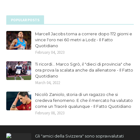
POPULAR POSTS
Marcell Jacobs torna a correre dopo 172 giorni e
vince l'oro nei 60 metri a Lodz - Il Fatto
Quotidiano
February 04, 2023
Ti ricordi... Marco Sgrò, il "dieci di provincia" che
ora prova la scalata anche da allenatore - Il Fatto
Quotidiano
March 04, 2022
Nicolò Zaniolo, storia di un ragazzo che si
credeva fenomeno. E che il mercato ha valutato
come un Traorè qualunque - Il Fatto Quotidiano
February 08, 2023
Gli "amici della Svizzera" sono sopravvalutati