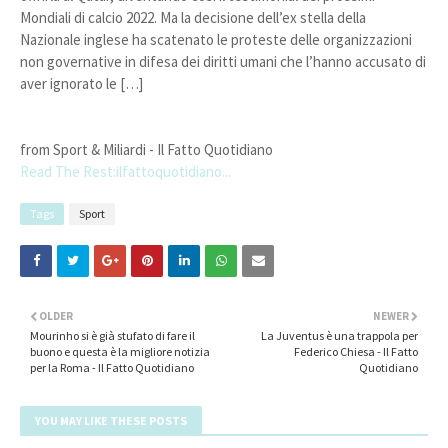
Mondiali di calcio 2022. Ma la decisione dell’ex stella della
Nazionale inglese ha scatenato le proteste delle organizzazioni
non governative in difesa dei diritti umani che l’hanno accusato di
aver ignorato le […]
from Sport & Miliardi - Il Fatto Quotidiano
Read The Rest:ilfattoquotidiano...
Tags
Sport
OLDER
NEWER
Mourinho si è già stufato di fare il
La Juventus è una trappola per
buono e questa è la migliore notizia
Federico Chiesa - Il Fatto
per la Roma - Il Fatto Quotidiano
Quotidiano
YOU MAY LIKE THESE POSTS