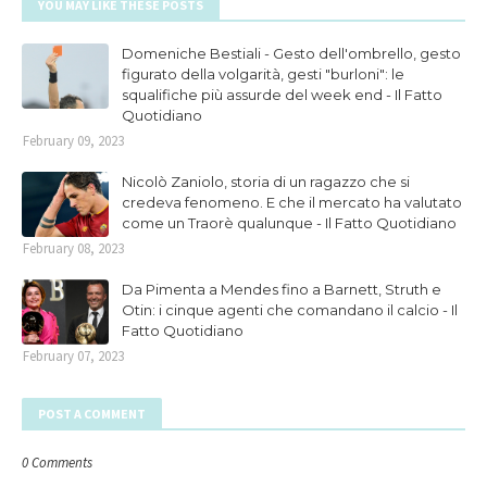
YOU MAY LIKE THESE POSTS
Domeniche Bestiali - Gesto dell'ombrello, gesto
figurato della volgarità, gesti "burloni": le
squalifiche più assurde del week end - Il Fatto
Quotidiano
February 09, 2023
Nicolò Zaniolo, storia di un ragazzo che si
credeva fenomeno. E che il mercato ha valutato
come un Traorè qualunque - Il Fatto Quotidiano
February 08, 2023
Da Pimenta a Mendes fino a Barnett, Struth e
Otin: i cinque agenti che comandano il calcio - Il
Fatto Quotidiano
February 07, 2023
POST A COMMENT
0 Comments