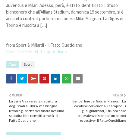
Juventus e Milan. Adesso, però, è stato identificato il tifoso
bianconero che all’Allianz Stadium, domenica 19 settembre, si è
accanito contro il portiere rossonero Mike Maignan. La Digos di
Torino è riuscita a […]
from Sport & Miliardi - Il Fatto Quotidiano
Read The Rest:ilfattoquotidiano...
Tags
Sport
OLDER
NEWER
La Serie A va verso la riapertura
Genoa, fine dei Giochi (Preziosi). La
degli stadi al 100%, ma bisogna
combine col Venezia, i campioni, i
trovare gli spettatori: finora nessuna
guai giudiziari, il trucco delle
squadra li ha riempiti a metà - Il
plusvalenze: storia di un patron
Fatto Quotidiano
eccessivo - Il Fatto Quotidiano