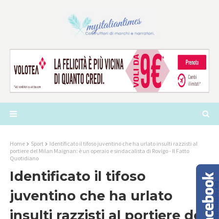
Home
Sport
Identificato il tifoso juventino che ha urlato insulti razzisti al
portiere del Milan Maignan: è un operaio e sindacalista di Rovigo - Il Fatto
Quotidiano
Identificato il tifoso
juventino che ha urlato
insulti razzisti al portiere del