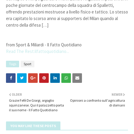
poche giornate del centrocampo della squadra di Spalletti,
offrendo prestazioni mostruose a livello fisico e tattico. Lo stesso
era capitato lo scorso anno ai supporters del Milan quando al
centro della difesa […]
from Sport & Miliardi - Il Fatto Quotidiano
Read The Rest:ilfattoquotidiano...
Tags
Sport
OLDER
NEWER
Grazie Fefè De Giorgi, orgoglio
Opinioni a confronto sull'agricoltura
squinzanese. Qui il palazzetto porta
di domani
il suo nome - Il Fatto Quotidiano
YOU MAY LIKE THESE POSTS