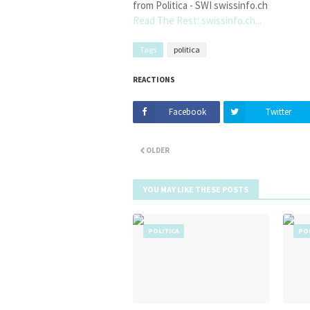
from Politica - SWI swissinfo.ch
Read The Rest:.swissinfo.ch...
Tags
politica
REACTIONS
Facebook
Twitter
OLDER
YOU MAY LIKE THESE POSTS
POLITICA
POL