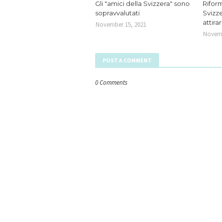
Gli "amici della Svizzera" sono
Riform
sopravvalutati
Svizze
attira
November 15, 2021
Novemb
POST A COMMENT
0 Comments