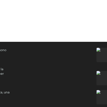
 sono
 la
per
a, una