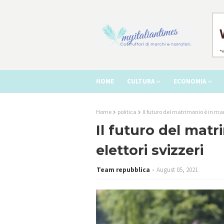
HOME
CULTURA
ECONOMIA
Home
politica
Il futuro del matrimonio è in man
Il futuro del matr
elettori svizzeri
Team repubblica
August 05, 2021