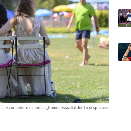
rà se concedere o meno agli omosessuali il diritto di sposarsi