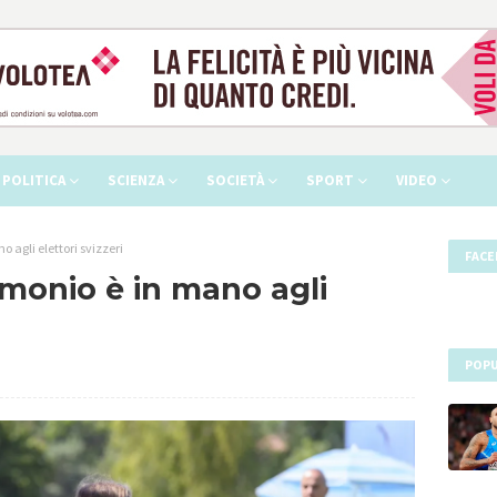
POLITICA
SCIENZA
SOCIETÀ
SPORT
VIDEO
o agli elettori svizzeri
FAC
imonio è in mano agli
POPU