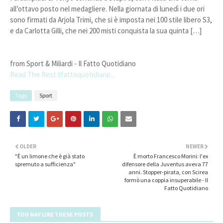
all’ottavo posto nel medagliere. Nella giornata di lunedì i due ori
sono firmati da Arjola Trimi, che si è imposta nei 100 stile libero S3,
e da Carlotta Gilli, che nei 200 misti conquista la sua quinta […]
from Sport & Miliardi - Il Fatto Quotidiano
Read The Rest:ilfattoquotidiano...
Tags
Sport
OLDER
NEWER
"È un limone che è già stato
È morto Francesco Morini: l'ex
spremuto a sufficienza"
difensore della Juventus aveva 77
anni. Stopper-pirata, con Scirea
formò una coppia insuperabile - Il
Fatto Quotidiano
YOU MAY LIKE THESE POSTS