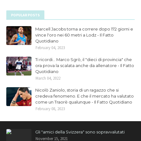
POPULAR POSTS
Marcell Jacobs torna a correre dopo 172 giorni e
vince l'oro nei 60 metri a Lodz - Il Fatto
Quotidiano
February 04, 2023
Ti ricordi... Marco Sgrò, il "dieci di provincia" che
ora prova la scalata anche da allenatore - Il Fatto
Quotidiano
March 04, 2022
Nicolò Zaniolo, storia di un ragazzo che si
credeva fenomeno. E che il mercato ha valutato
come un Traorè qualunque - Il Fatto Quotidiano
February 08, 2023
Gli "amici della Svizzera" sono sopravvalutati
November 15, 2021