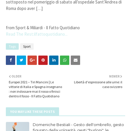
sottoposto nel pomeriggio di sabato all’ospedale Sant’Andrea di
Roma dopo aver […]
from Sport & Miliardi - Il Fatto Quotidiano
Read The Rest:ilfattoquotidiano...
Tags
Sport
OLDER
NEWER
Europei 2021 – Tiri Mancini | Le
Libertà d'espressione alle urne: il
vittorie di Italia e Spagna insegnano
caso svizzero
: non indossare mai il rosso o finisci
dentro il fosso - Il Fatto Quotidiano
YOU MAY LIKE THESE POSTS
Domeniche Bestiali - Gesto dell'ombrello, gesto
figurato della volgarità, gesti "burloni": le