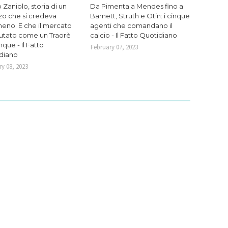
 Zaniolo, storia di un
Da Pimenta a Mendes fino a
zo che si credeva
Barnett, Struth e Otin: i cinque
eno. E che il mercato
agenti che comandano il
lutato come un Traorè
calcio - Il Fatto Quotidiano
que - Il Fatto
February 07, 2023
diano
y 08, 2023