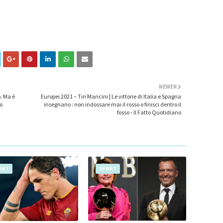
NEWER
o. Ma è
Europei 2021 – Tiri Mancini | Le vittorie di Italia e Spagna
o
insegnano : non indossare mai il rosso o finisci dentro il
fosso - Il Fatto Quotidiano
ORT
SPORT