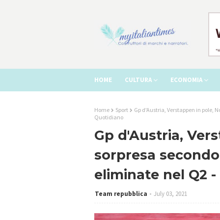
HOME
CULTURA
ECONOMIA
Home
Sport
Gp d'Austria, Verstappen in pole, No
Quotidiano
Gp d'Austria, Vers
sorpresa secondo 
eliminate nel Q2 -
Team repubblica
July 03, 2021