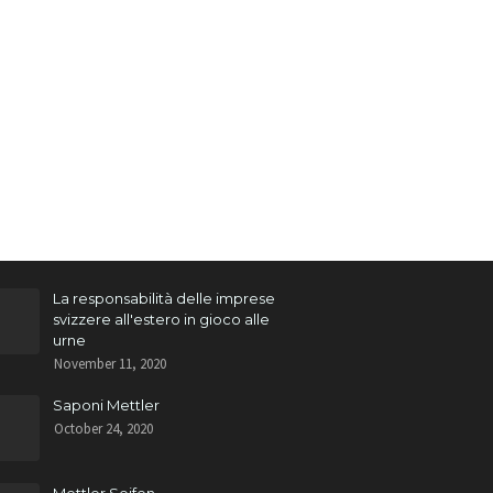
La responsabilità delle imprese
svizzere all'estero in gioco alle
urne
November 11, 2020
Saponi Mettler
October 24, 2020