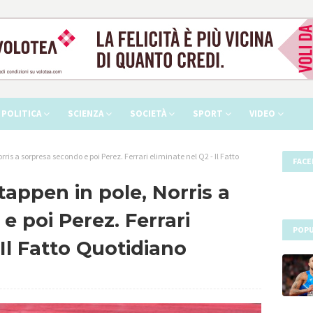
POLITICA
SCIENZA
SOCIETÀ
SPORT
VIDEO
rris a sorpresa secondo e poi Perez. Ferrari eliminate nel Q2 - Il Fatto
FAC
tappen in pole, Norris a
e poi Perez. Ferrari
POPU
 Il Fatto Quotidiano