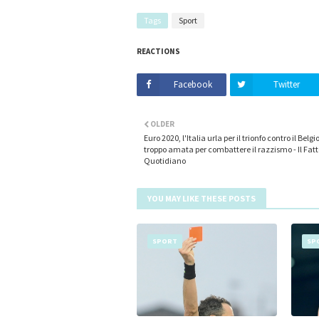
Tags
Sport
REACTIONS
Facebook
Twitter
OLDER
Euro 2020, l'Italia urla per il trionfo contro il Belgi
troppo amata per combattere il razzismo - Il Fatt
Quotidiano
YOU MAY LIKE THESE POSTS
SPORT
SP