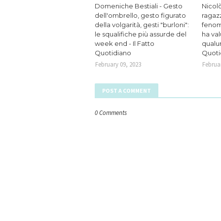
Domeniche Bestiali - Gesto
Nicolò
dell'ombrello, gesto figurato
ragaz
della volgarità, gesti "burloni":
fenom
le squalifiche più assurde del
ha va
week end - Il Fatto
qualun
Quotidiano
Quoti
February 09, 2023
Februar
POST A COMMENT
0 Comments