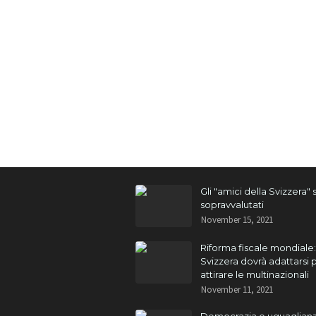
Gli "amici della Svizzera"
sopravvalutati
November 15, 2021
Riforma fiscale mondiale:
Svizzera dovrà adattarsi 
attirare le multinazionali
November 11, 2021