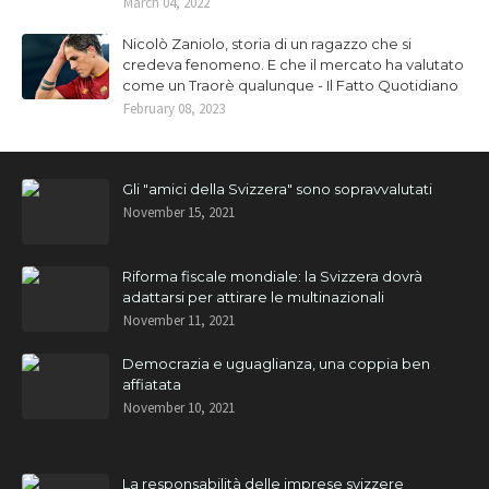
March 04, 2022
Nicolò Zaniolo, storia di un ragazzo che si
credeva fenomeno. E che il mercato ha valutato
come un Traorè qualunque - Il Fatto Quotidiano
February 08, 2023
Gli "amici della Svizzera" sono sopravvalutati
November 15, 2021
Riforma fiscale mondiale: la Svizzera dovrà
adattarsi per attirare le multinazionali
November 11, 2021
Democrazia e uguaglianza, una coppia ben
affiatata
November 10, 2021
La responsabilità delle imprese svizzere