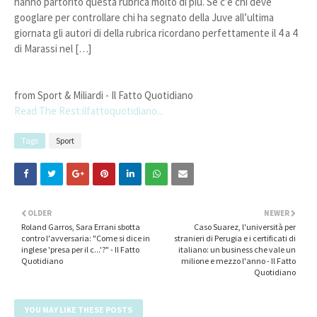
hanno partorito questa rubrica molto di più. Se c’è chi deve
googlare per controllare chi ha segnato della Juve all’ultima
giornata gli autori di della rubrica ricordano perfettamente il 4 a 4
di Marassi nel […]
from Sport & Miliardi - Il Fatto Quotidiano
Read The Rest:ilfattoquotidiano...
Tags
Sport
OLDER
NEWER
Roland Garros, Sara Errani sbotta
Caso Suarez, l'università per
contro l'avversaria: "Come si dice in
stranieri di Perugia e i certificati di
inglese 'presa per il c...'?" - Il Fatto
italiano: un business che vale un
Quotidiano
milione e mezzo l'anno - Il Fatto
Quotidiano
YOU MAY LIKE THESE POSTS