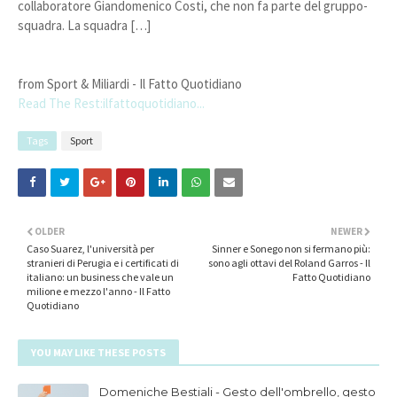
collaboratore Giandomenico Costi, che non fa parte del gruppo-
squadra. La squadra […]
from Sport & Miliardi - Il Fatto Quotidiano
Read The Rest:ilfattoquotidiano...
Tags
Sport
OLDER
NEWER
Caso Suarez, l'università per
Sinner e Sonego non si fermano più:
stranieri di Perugia e i certificati di
sono agli ottavi del Roland Garros - Il
italiano: un business che vale un
Fatto Quotidiano
milione e mezzo l'anno - Il Fatto
Quotidiano
YOU MAY LIKE THESE POSTS
Domeniche Bestiali - Gesto dell'ombrello, gesto