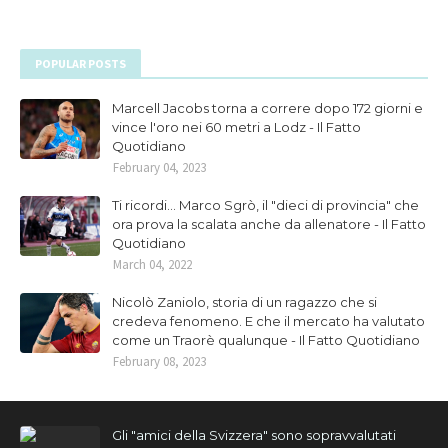
POPULAR POSTS
Marcell Jacobs torna a correre dopo 172 giorni e
vince l'oro nei 60 metri a Lodz - Il Fatto
Quotidiano
February 04, 2023
Ti ricordi... Marco Sgrò, il "dieci di provincia" che
ora prova la scalata anche da allenatore - Il Fatto
Quotidiano
March 04, 2022
Nicolò Zaniolo, storia di un ragazzo che si
credeva fenomeno. E che il mercato ha valutato
come un Traorè qualunque - Il Fatto Quotidiano
February 08, 2023
Gli "amici della Svizzera" sono sopravvalutati