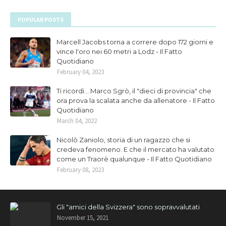
POPULAR POSTS
Marcell Jacobs torna a correre dopo 172 giorni e
vince l'oro nei 60 metri a Lodz - Il Fatto
Quotidiano
February 04, 2023
Ti ricordi... Marco Sgrò, il "dieci di provincia" che
ora prova la scalata anche da allenatore - Il Fatto
Quotidiano
March 04, 2022
Nicolò Zaniolo, storia di un ragazzo che si
credeva fenomeno. E che il mercato ha valutato
come un Traorè qualunque - Il Fatto Quotidiano
February 08, 2023
Gli "amici della Svizzera" sono sopravvalutati
November 15, 2021