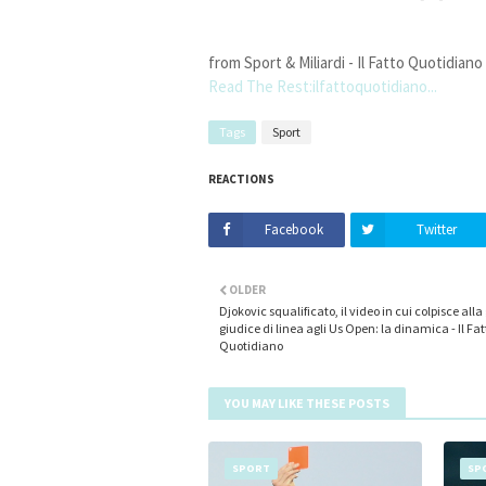
from Sport & Miliardi - Il Fatto Quotidiano
Read The Rest:ilfattoquotidiano...
Tags
Sport
REACTIONS
Facebook
Twitter
OLDER
Djokovic squalificato, il video in cui colpisce alla
giudice di linea agli Us Open: la dinamica - Il Fat
Quotidiano
YOU MAY LIKE THESE POSTS
SPORT
SP