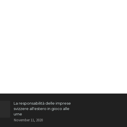
La responsabilità delle imprese
svizzere all'estero in gioco alle
urne
November 11, 2020