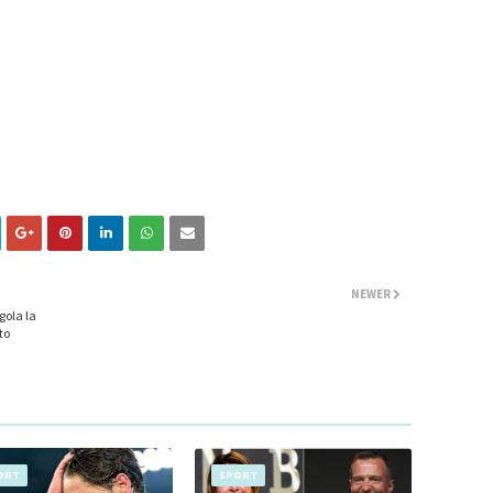
NEWER
 gola la
to
ORT
SPORT