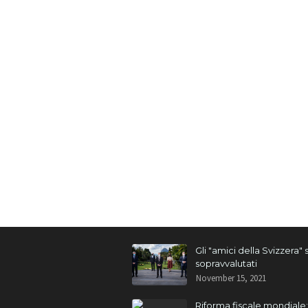
Gli "amici della Svizzera"
sopravvalutati
November 15, 2021
Riforma fiscale mondiale: