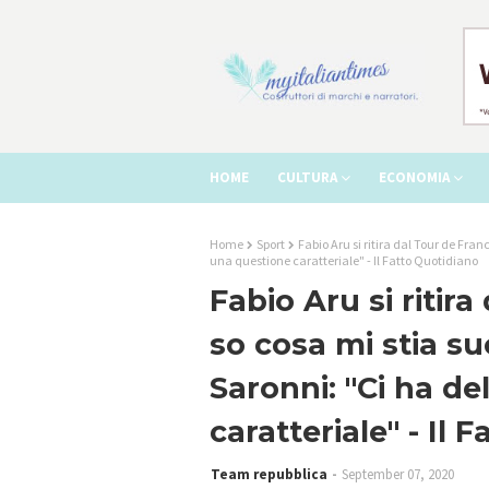
HOME
CULTURA
ECONOMIA
Home
Sport
Fabio Aru si ritira dal Tour de Fra
una questione caratteriale" - Il Fatto Quotidiano
Fabio Aru si ritir
so cosa mi stia s
Saronni: "Ci ha d
caratteriale" - Il 
Team repubblica
September 07, 2020