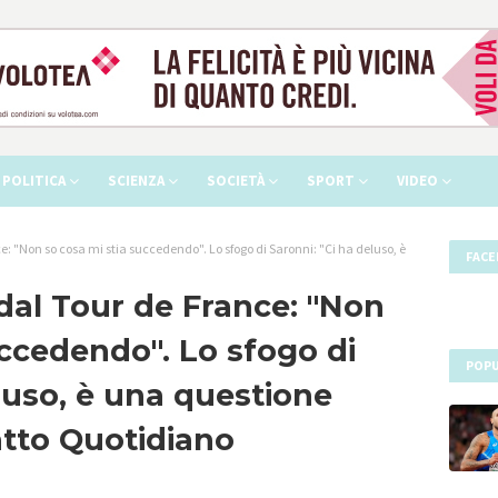
POLITICA
SCIENZA
SOCIETÀ
SPORT
VIDEO
nce: "Non so cosa mi stia succedendo". Lo sfogo di Saronni: "Ci ha deluso, è
FAC
a dal Tour de France: "Non
uccedendo". Lo sfogo di
POPU
eluso, è una questione
Fatto Quotidiano