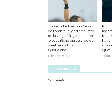
Domeniche Bestiali - Gesto
Nicolò
dell'ombrello, gesto figurato
ragaz
della volgarità, gesti "burloni":
fenom
le squalifiche più assurde del
ha va
week end - Il Fatto
qualun
Quotidiano
Quoti
February 09, 2023
Februar
POST A COMMENT
0 Comments