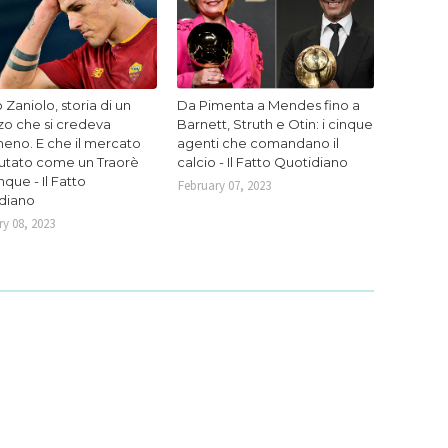
 Zaniolo, storia di un
Da Pimenta a Mendes fino a
zo che si credeva
Barnett, Struth e Otin: i cinque
eno. E che il mercato
agenti che comandano il
lutato come un Traorè
calcio - Il Fatto Quotidiano
que - Il Fatto
February 07, 2023
diano
y 08, 2023