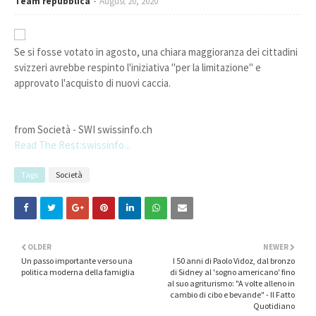
Team repubblica
August 20, 2020
Se si fosse votato in agosto, una chiara maggioranza dei cittadini
svizzeri avrebbe respinto l'iniziativa "per la limitazione" e
approvato l'acquisto di nuovi caccia.
from Società - SWI swissinfo.ch
Read The Rest:swissinfo...
Tags
Società
OLDER
NEWER
Un passo importante verso una
I 50 anni di Paolo Vidoz, dal bronzo
politica moderna della famiglia
di Sidney al 'sogno americano' fino
al suo agriturismo: "A volte alleno in
cambio di cibo e bevande" - Il Fatto
Quotidiano