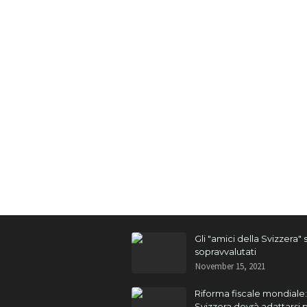
Gli "amici della Svizzera"
sopravvalutati
November 15, 2021
Riforma fiscale mondiale:
Svizzera dovrà adattarsi 