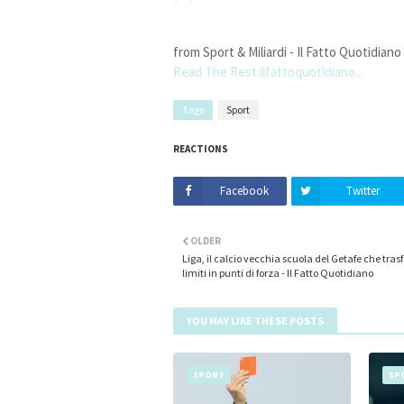
from Sport & Miliardi - Il Fatto Quotidiano
Read The Rest:ilfattoquotidiano...
Tags
Sport
REACTIONS
Facebook
Twitter
OLDER
Liga, il calcio vecchia scuola del Getafe che tras
limiti in punti di forza - Il Fatto Quotidiano
YOU MAY LIKE THESE POSTS
SPORT
SP