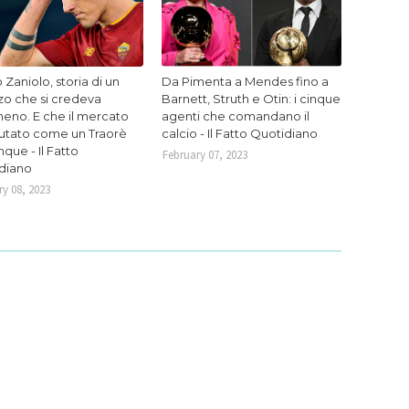
 Zaniolo, storia di un
Da Pimenta a Mendes fino a
zo che si credeva
Barnett, Struth e Otin: i cinque
eno. E che il mercato
agenti che comandano il
lutato come un Traorè
calcio - Il Fatto Quotidiano
que - Il Fatto
February 07, 2023
diano
y 08, 2023