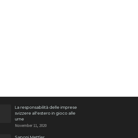
La responsabilità delle imprese
svizzere all'estero in gioco alle
urne
November 11, 2020
Saponi Mettler