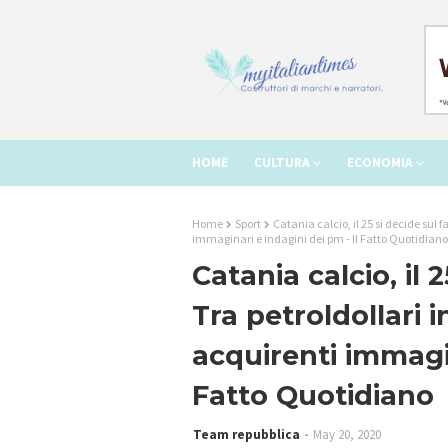
HOME
CULTURA
ECONOMIA
Home
Sport
Catania calcio, il 25 si decide sul 
immaginari e indagini dei pm - Il Fatto Quotidiano
Catania calcio, il 
Tra petroldollari i
acquirenti immagin
Fatto Quotidiano
Team repubblica
May 20, 2020