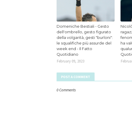
Domeniche Bestiali - Gesto
Nicolò
dell'ombrello, gesto figurato
ragaz
della volgarità, gesti "burloni":
fenom
le squalifiche più assurde del
ha va
week end - Il Fatto
qualun
Quotidiano
Quoti
February 09, 2023
Februar
POST A COMMENT
0 Comments