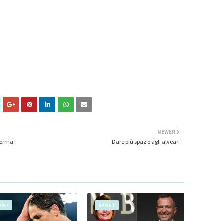
NEWER
forma i
Dare più spazio agli alveari
ORT
SPORT