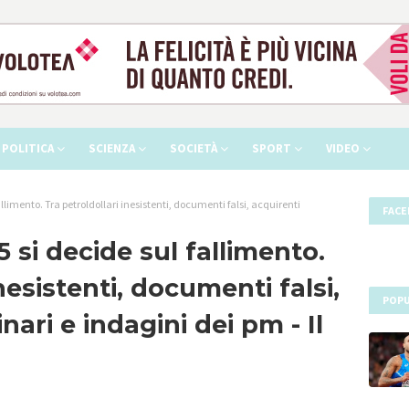
POLITICA
SCIENZA
SOCIETÀ
SPORT
VIDEO
fallimento. Tra petroldollari inesistenti, documenti falsi, acquirenti
FAC
25 si decide sul fallimento.
nesistenti, documenti falsi,
POPU
ari e indagini dei pm - Il