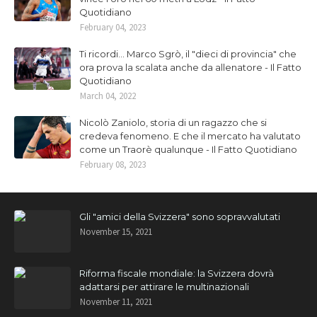
Quotidiano
February 04, 2023
Ti ricordi... Marco Sgrò, il "dieci di provincia" che
ora prova la scalata anche da allenatore - Il Fatto
Quotidiano
March 04, 2022
Nicolò Zaniolo, storia di un ragazzo che si
credeva fenomeno. E che il mercato ha valutato
come un Traorè qualunque - Il Fatto Quotidiano
February 08, 2023
Gli "amici della Svizzera" sono sopravvalutati
November 15, 2021
Riforma fiscale mondiale: la Svizzera dovrà
adattarsi per attirare le multinazionali
November 11, 2021