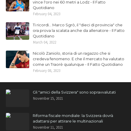
vince l'oro nei 60 metri a Lodz - Il Fatto
Quotidiano
February 04, 2023
Ti ricordi... Marco Sgrò, il "dieci di provincia" che
ora prova la scalata anche da allenatore - Il Fatto
Quotidiano
March 04, 2022
Nicolò Zaniolo, storia di un ragazzo che si
credeva fenomeno. E che il mercato ha valutato
come un Traorè qualunque - Il Fatto Quotidiano
February 08, 2023
Gli "amici della Svizzera" sono sopravvalutati
November 15, 2021
Riforma fiscale mondiale: la Svizzera dovrà
adattarsi per attirare le multinazionali
November 11, 2021