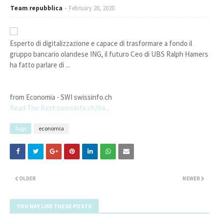
Team repubblica
February 20, 2020
Esperto di digitalizzazione e capace di trasformare a fondo il
gruppo bancario olandese ING, il futuro Ceo di UBS Ralph Hamers
ha fatto parlare di ...
from Economia - SWI swissinfo.ch
Read The Rest:swissinfo.ch/ita...
Tags
economia
OLDER
NEWER
YOU MAY LIKE THESE POSTS