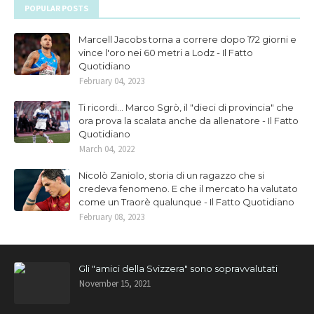
POPULAR POSTS
Marcell Jacobs torna a correre dopo 172 giorni e
vince l'oro nei 60 metri a Lodz - Il Fatto
Quotidiano
February 04, 2023
Ti ricordi... Marco Sgrò, il "dieci di provincia" che
ora prova la scalata anche da allenatore - Il Fatto
Quotidiano
March 04, 2022
Nicolò Zaniolo, storia di un ragazzo che si
credeva fenomeno. E che il mercato ha valutato
come un Traorè qualunque - Il Fatto Quotidiano
February 08, 2023
Gli "amici della Svizzera" sono sopravvalutati
November 15, 2021