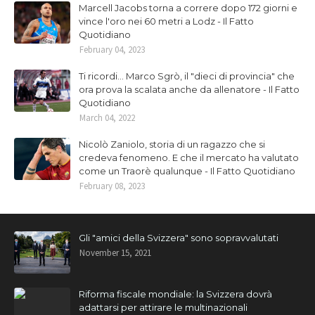
Marcell Jacobs torna a correre dopo 172 giorni e
vince l'oro nei 60 metri a Lodz - Il Fatto
Quotidiano
February 04, 2023
Ti ricordi... Marco Sgrò, il "dieci di provincia" che
ora prova la scalata anche da allenatore - Il Fatto
Quotidiano
March 04, 2022
Nicolò Zaniolo, storia di un ragazzo che si
credeva fenomeno. E che il mercato ha valutato
come un Traorè qualunque - Il Fatto Quotidiano
February 08, 2023
Gli "amici della Svizzera" sono sopravvalutati
November 15, 2021
Riforma fiscale mondiale: la Svizzera dovrà
adattarsi per attirare le multinazionali