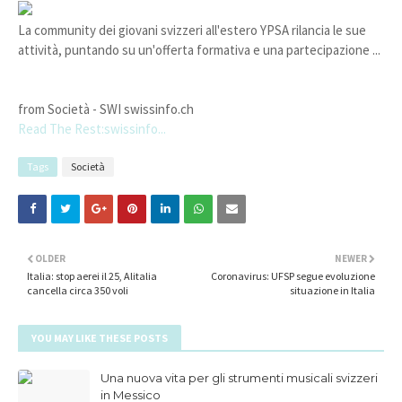
La community dei giovani svizzeri all'estero YPSA rilancia le sue
attività, puntando su un'offerta formativa e una partecipazione ...
from Società - SWI swissinfo.ch
Read The Rest:swissinfo...
Tags
Società
OLDER
NEWER
Italia: stop aerei il 25, Alitalia
Coronavirus: UFSP segue evoluzione
cancella circa 350 voli
situazione in Italia
YOU MAY LIKE THESE POSTS
Una nuova vita per gli strumenti musicali svizzeri
in Messico