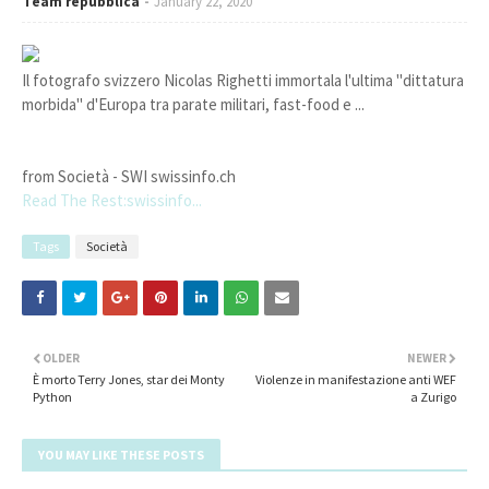
Team repubblica
January 22, 2020
Il fotografo svizzero Nicolas Righetti immortala l'ultima "dittatura
morbida" d'Europa tra parate militari, fast-food e ...
from Società - SWI swissinfo.ch
Read The Rest:swissinfo...
Tags
Società
OLDER
NEWER
È morto Terry Jones, star dei Monty
Violenze in manifestazione anti WEF
Python
a Zurigo
YOU MAY LIKE THESE POSTS