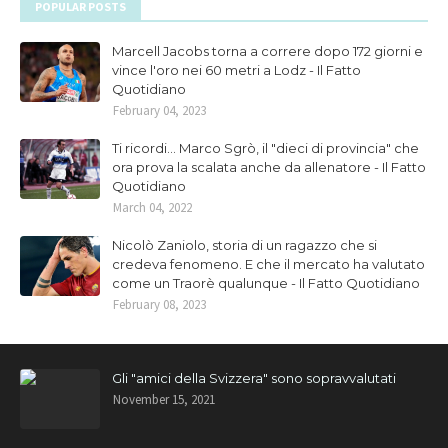
POPULAR POSTS
Marcell Jacobs torna a correre dopo 172 giorni e
vince l'oro nei 60 metri a Lodz - Il Fatto
Quotidiano
February 04, 2023
Ti ricordi... Marco Sgrò, il "dieci di provincia" che
ora prova la scalata anche da allenatore - Il Fatto
Quotidiano
March 04, 2022
Nicolò Zaniolo, storia di un ragazzo che si
credeva fenomeno. E che il mercato ha valutato
come un Traorè qualunque - Il Fatto Quotidiano
February 08, 2023
Gli "amici della Svizzera" sono sopravvalutati
November 15, 2021