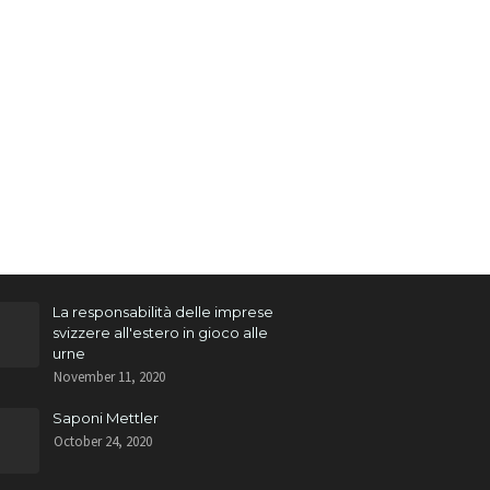
La responsabilità delle imprese
svizzere all'estero in gioco alle
urne
November 11, 2020
Saponi Mettler
October 24, 2020