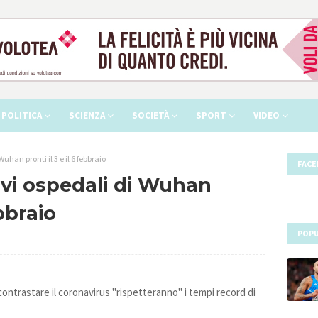
POLITICA
SCIENZA
SOCIETÀ
SPORT
VIDEO
uhan pronti il 3 e il 6 febbraio
FAC
ovi ospedali di Wuhan
ebbraio
POPU
contrastare il coronavirus "rispetteranno" i tempi record di