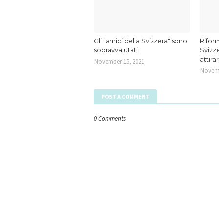
Gli "amici della Svizzera" sono
Riform
sopravvalutati
Svizze
attira
November 15, 2021
Novemb
POST A COMMENT
0 Comments