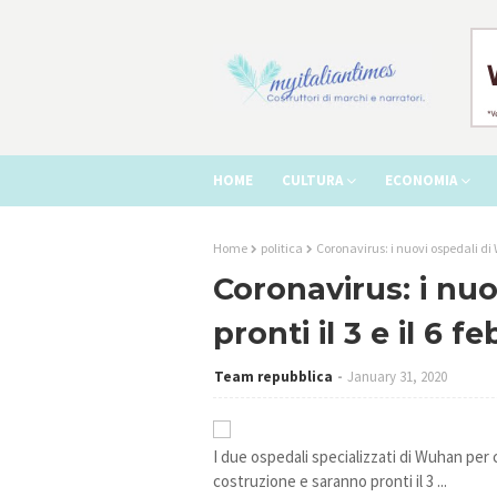
HOME
CULTURA
ECONOMIA
Home
politica
Coronavirus: i nuovi ospedali di W
Coronavirus: i nu
pronti il 3 e il 6 f
Team repubblica
January 31, 2020
I due ospedali specializzati di Wuhan per 
costruzione e saranno pronti il 3 ...