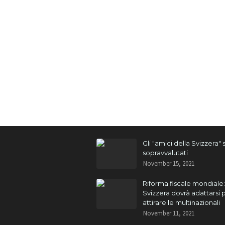
Gli "amici della Svizzera"
sopravvalutati
November 15, 2021
Riforma fiscale mondiale:
Svizzera dovrà adattarsi 
attirare le multinazionali
November 11, 2021