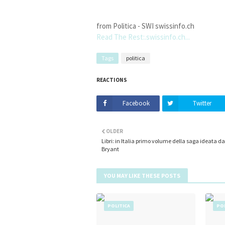
from Politica - SWI swissinfo.ch
Read The Rest:.swissinfo.ch...
Tags
politica
REACTIONS
Facebook
Twitter
OLDER
Libri: in Italia primo volume della saga ideata d
Bryant
YOU MAY LIKE THESE POSTS
POLITICA
POL